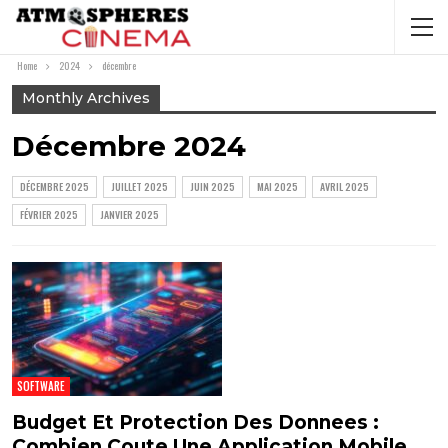
Home
2024
décembre
Monthly Archives
Décembre 2024
DÉCEMBRE 2025
JUILLET 2025
JUIN 2025
MAI 2025
AVRIL 2025
FÉVRIER 2025
JANVIER 2025
SOFTWARE
Budget Et Protection Des Donnees :
Combien Coute Une Application Mobile